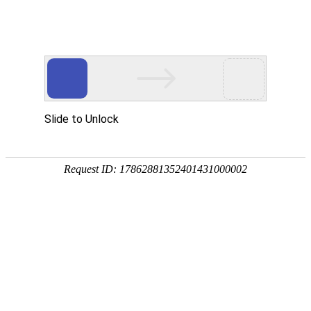
欢迎登陆K8凯发(中国)天生赢家·一触即发
首页
关于协会
工作动态
机
您现在的位置：
主页
>
专业委员会
>
智能制造工程专业委员会
2025高校智能制造
发布日期:20