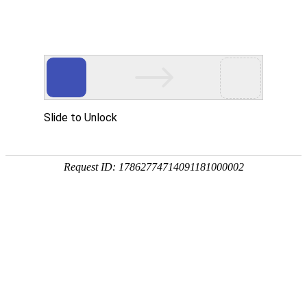
欢迎登陆K8凯发(中国)天生赢家·一触即发
首页
关于协会
工作动态
机
您现在的位置：
主页
>
工作动态
新能源（电动）
发布日期:20