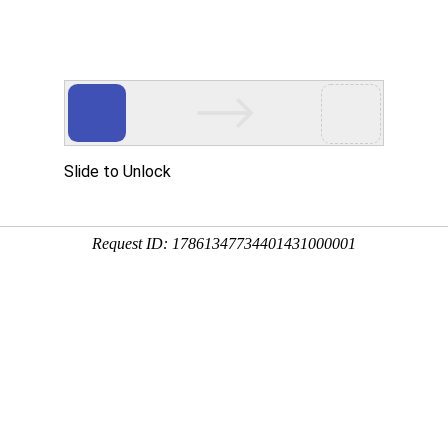
设
工作动态
机构设置
专业
关于开展申报标准专家和征集团体标准立项工作
发布日期:2025-09-12 10:48