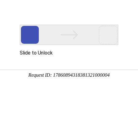
设
工作动态
机构设置
专业
关于开展Al驱动下的智能网联汽车创新与应用专题
发布日期:2025-10-13 17:04