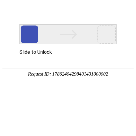
欢迎登陆K8凯发(中国)天生赢家·一触即发
首页
关于协会
工作动态
机
您现在的位置：
主页
>
工作动态
关于组织申报“机
发布日期:20